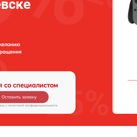
евске
 желанию
бращения
я со специалистом
Оставить заявку
есь c
политикой конфиденциальности