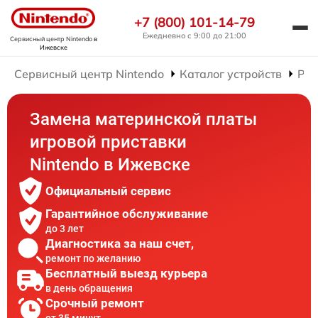
+7 (800) 101-14-79
Ежедневно с 9:00 до 21:00
Сервисный центр Nintendo
в
Ижевске
Сервисный центр Nintendo
Каталог устройств
Рем
Замена материнской платы
игровой приставки
Nintendo в Ижевске
Официальный сервис
Гарантийное обслуживание
до 3 лет
Диагностика за наш счет,
ремонт по желанию
Бесплатный выезд курьера
в день обращения
Срочный ремонт
от 35 минут