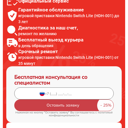
Официальный сервис
Гарантийное обслуживание
игровой приставки Nintendo Switch Lite (HDH-001) до
3 лет
Диагностика за наш счет,
ремонт по желанию
Бесплатный выезд курьера
в день обращения
Срочный ремонт
игровой приставки Nintendo Switch Lite (HDH-001) от
35 минут
Бесплатная консультация со
специалистом
Оставить заявку
Нажимая на кнопку "Оставить заявку" Вы соглашаетесь c
политикой
конфиденциальности