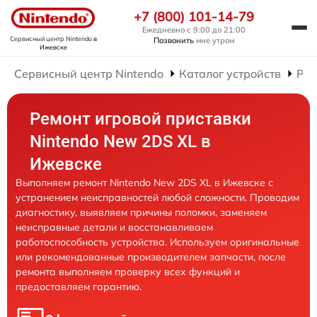
+7 (800) 101-14-79
Ежедневно с 9:00 до 21:00
Сервисный центр Nintendo
в
Позвонить
мне утром
Ижевске
Сервисный центр Nintendo
Каталог устройств
Рем
Ремонт игровой приставки
Nintendo New 2DS XL в
Ижевске
Выполняем ремонт Nintendo New 2DS XL в Ижевске с
устранением неисправностей любой сложности. Проводим
диагностику, выявляем причины поломки, заменяем
неисправные детали и восстанавливаем
работоспособность устройства. Используем оригинальные
или рекомендованные производителем запчасти, после
ремонта выполняем проверку всех функций и
предоставляем гарантию.