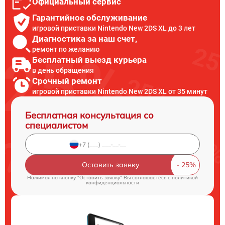
Официальный сервис
Гарантийное обслуживание
игровой приставки Nintendo New 2DS XL до 3 лет
Диагностика за наш счет,
ремонт по желанию
Бесплатный выезд курьера
в день обращения
Срочный ремонт
игровой приставки Nintendo New 2DS XL от 35 минут
Бесплатная консультация со
специалистом
Оставить заявку
Нажимая на кнопку "Оставить заявку" Вы соглашаетесь c
политикой
конфиденциальности